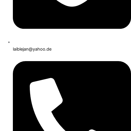
laiblejan@yahoo.de